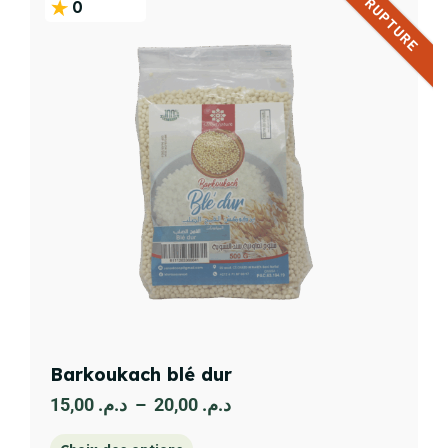
EN RUPTURE
0
Barkoukach blé dur
15,00
د.م.
–
20,00
د.م.