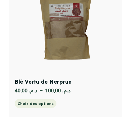
Blé Vertu de Nerprun
40,00
د.م.
–
100,00
د.م.
Choix des options