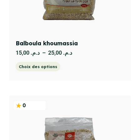
Balboula khoumassia
15,00
د.م.
–
25,00
د.م.
Choix des options
0