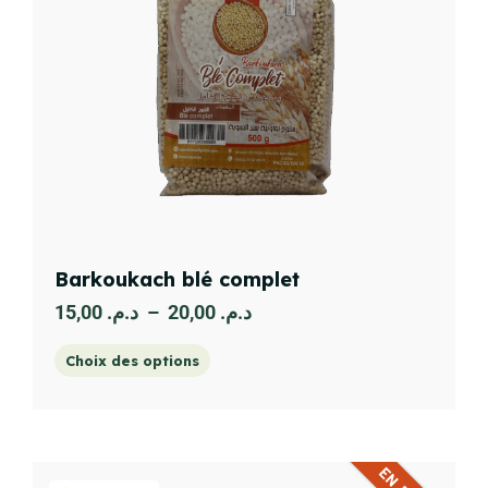
Barkoukach blé complet
15,00
د.م.
–
20,00
د.م.
Choix des options