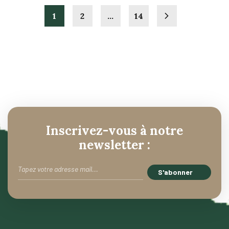
1
2
…
14
Inscrivez-vous à notre
newsletter :