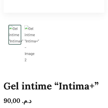
Gel intime “Intima+”
90,00
د.م.