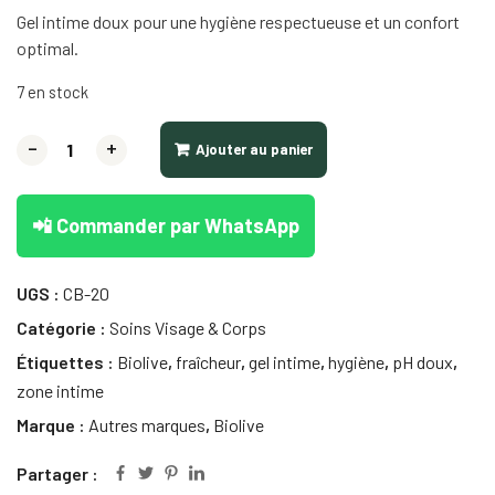
Gel intime doux pour une hygiène respectueuse et un confort
optimal.
7 en stock
-
+
Ajouter au panier
📲 Commander par WhatsApp
UGS :
CB-20
Catégorie :
Soins Visage & Corps
Étiquettes :
Biolive
,
fraîcheur
,
gel intime
,
hygiène
,
pH doux
,
zone intime
Marque :
Autres marques
,
Biolive
Partager :