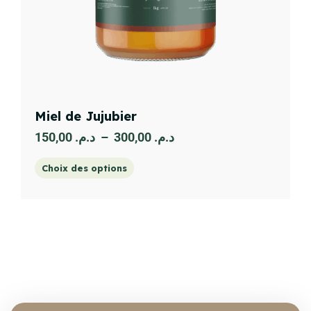
Miel de Jujubier
150,00
د.م.
–
300,00
د.م.
Choix des options