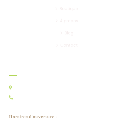
Boutique
À propos
Blog
Contact
Infos pratiques:
Av. Ouattasiyne - N°78, Bettana, Salé, Maroc
+212 5 37 80 31 81
+212 6 93 45 86 77
Horaires d’ouverture :
Lun – Sam : 9h – 18h