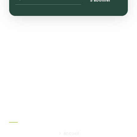
Le goût du terroir marocain.
Nous cultivons avec passion, en respectant la
nature et les traditions, pour vous offrir des
produits authentiques et sains.
Liens utiles:
Accueil