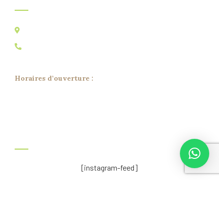
Av. Ouattasiyne - N°78, Bettana, Salé, Maroc
+212 5 37 80 31 81
+212 6 93 45 86 77
Horaires d’ouverture :
Lun – Sam : 9h – 18h
Dimanche : Fermé
Instagram
[instagram-feed]
© 2026
PointVirgul
. All rights reserved.