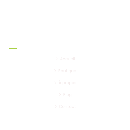
nature et les traditions, pour vous offrir des
produits authentiques et sains.
Liens utiles:
Accueil
Boutique
À propos
Blog
Contact
Infos pratiques: